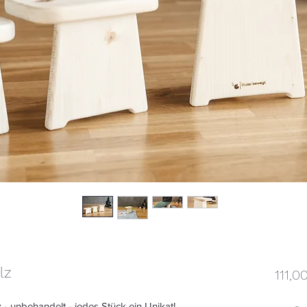
lz
111,0
 - unbehandelt - jedes Stück ein Unikat!