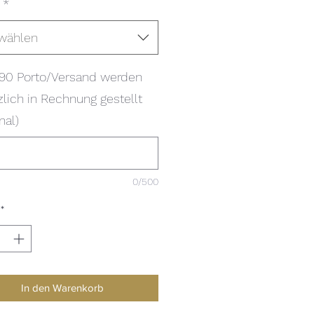
*
wählen
.90 Porto/Versand werden
zlich in Rechnung gestellt
nal)
0/500
*
In den Warenkorb